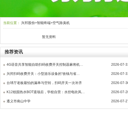
当前位置：
兴邦股份
>
智能终端
>
空气除臭机
暂无资料
推荐资讯
4G语音共享智能自助扫码收费开关控制器麻将机…
2026-07-3
兴邦扫码收费开关：小型游乐设备的“收钱与省…
2026-07-3
台球厅老板最怕的漏单与空转，扫码开关一次补齐
2026-07-3
K12校园热水BOT退场后，学校自营：水控电吹风…
2026-07-2
遵义市南山中学
2026-07-2