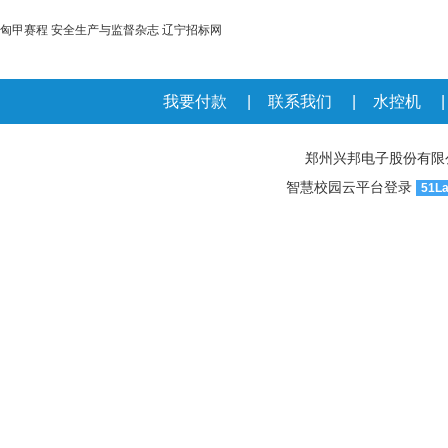
匈甲赛程
安全生产与监督杂志
辽宁招标网
我要付款
|
联系我们
|
水控机
郑州兴邦电子股份有限公司官网
智慧校园云平台登录
51L