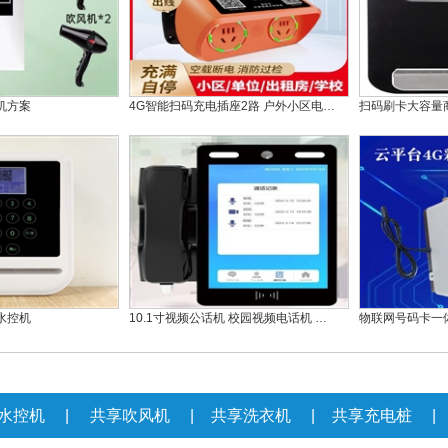
机方案
4G智能扫码充电插座2路 户外小区电…
扫码刷卡大容量
水控机
10.1寸视频公话机 校园视频电话机 …
物联网号码卡一
水控机
|
共享吹风机
|
共享洗衣机
|
共享充电桩
|