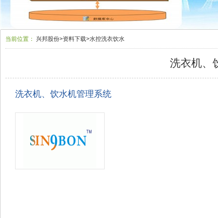
当前位置：
兴邦股份
>
资料下载
>
水控洗衣饮水
洗衣机、
洗衣机、饮水机管理系统