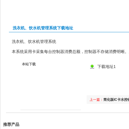
洗衣机、饮水机管理系统下载地址
洗衣机、饮水机管理系统
本系统采用卡采集每台控制器消费总额，控制器不存储消费明晰。
本站下载
下载地址1
上一篇：
简化版IC卡水
推荐产品