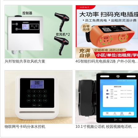
兴邦智能共享吹风机方案
4G智能扫码充电插座2路 户外小区电
物联网号卡码分体水控机
10.1寸视频公话机 校园视频电话机 …